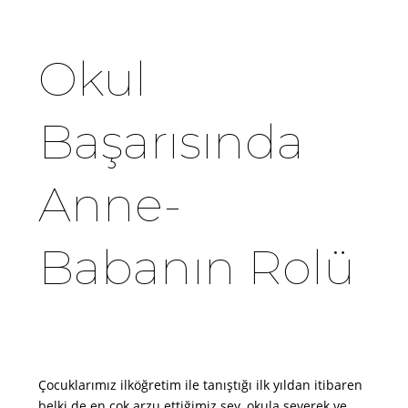
Okul
Başarısında
Anne-
Babanın Rolü
Çocuklarımız ilköğretim ile tanıştığı ilk yıldan itibaren
belki de en çok arzu ettiğimiz şey, okula severek ve