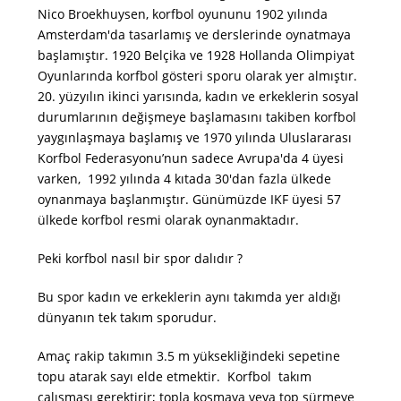
Nico Broekhuysen, korfbol oyununu 1902 yılında
Amsterdam'da tasarlamış ve derslerinde oynatmaya
başlamıştır. 1920 Belçika ve 1928 Hollanda Olimpiyat
Oyunlarında korfbol gösteri sporu olarak yer almıştır.
20. yüzyılın ikinci yarısında, kadın ve erkeklerin sosyal
durumlarının değişmeye başlamasını takiben korfbol
yaygınlaşmaya başlamış ve 1970 yılında Uluslararası
Korfbol Federasyonu’nun sadece Avrupa'da 4 üyesi
varken, 1992 yılında 4 kıtada 30'dan fazla ülkede
oynanmaya başlanmıştır. Günümüzde IKF üyesi 57
ülkede korfbol resmi olarak oynanmaktadır.
Peki korfbol nasıl bir spor dalıdır ?
Bu spor kadın ve erkeklerin aynı takımda yer aldığı
dünyanın tek takım sporudur.
Amaç rakip takımın 3.5 m yüksekliğindeki sepetine
topu atarak sayı elde etmektir. Korfbol takım
çalışması gerektirir; topla koşmaya veya top sürmeye