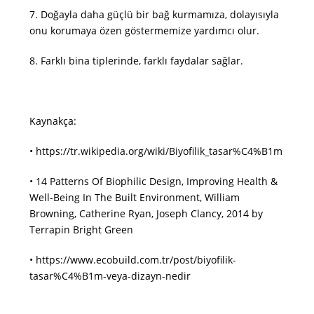
7.
Doğayla daha güçlü bir bağ kurmamıza, dolayısıyla
onu korumaya özen göstermemize yardımcı olur.
8.
Farklı bina tiplerinde, farklı faydalar sağlar.
Kaynakça:
•
https://tr.wikipedia.org/wiki/Biyofilik_tasar%C4%B1m
•
14 Patterns Of Biophilic Design, Improving Health &
Well-Being In The Built Environment, William
Browning, Catherine Ryan, Joseph Clancy, 2014 by
Terrapin Bright Green
•
https://www.ecobuild.com.tr/post/biyofilik-
tasar%C4%B1m-veya-dizayn-nedir