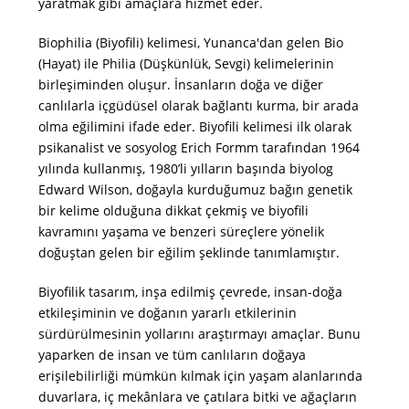
yaratmak gibi amaçlara hizmet eder.
Biophilia (Biyofili) kelimesi, Yunanca'dan gelen Bio
(Hayat) ile Philia (Düşkünlük, Sevgi) kelimelerinin
birleşiminden oluşur. İnsanların doğa ve diğer
canlılarla içgüdüsel olarak bağlantı kurma, bir arada
olma eğilimini ifade eder. Biyofili kelimesi ilk olarak
psikanalist ve sosyolog Erich Formm tarafından 1964
yılında kullanmış, 1980’li yılların başında biyolog
Edward Wilson, doğayla kurduğumuz bağın genetik
bir kelime olduğuna dikkat çekmiş ve biyofili
kavramını yaşama ve benzeri süreçlere yönelik
doğuştan gelen bir eğilim şeklinde tanımlamıştır.
Biyofilik tasarım, inşa edilmiş çevrede, insan-doğa
etkileşiminin ve doğanın yararlı etkilerinin
sürdürülmesinin yollarını araştırmayı amaçlar. Bunu
yaparken de insan ve tüm canlıların doğaya
erişilebilirliği mümkün kılmak için yaşam alanlarında
duvarlara, iç mekânlara ve çatılara bitki ve ağaçların